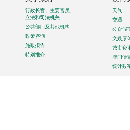
脚
菜
行政长官、主要官员、
天气
立法和司法机关
单
交通
公共部门及其他机构
公众假
政策咨询
文娱康
施政报告
城市资
特别推介
澳门便
统计数
来澳旅游
商务
计划行程
贸易投
观光
澳门经
娱乐休闲
中小企
购物
市场资