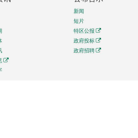
新闻
短片
期
特区公报
体
政府投标
讯
政府招聘
览
字
及贸易
相关连结
资
手机应用程序目录
贸会展
社交媒体目录
商机和服务
专题网站目录
讯
RSS订阅目录