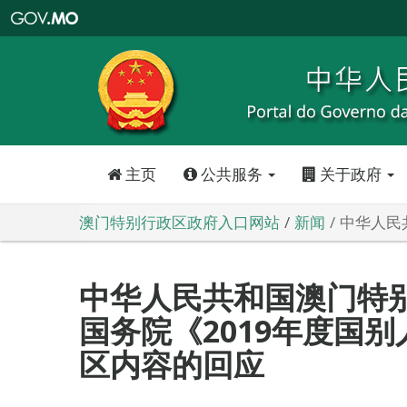
澳
门
特
别
行
政
区
政
府
入
口
网
站
主页
公共服务
关于政府
澳门特别行政区政府入口网站
新闻
中华人民
中华人民共和国澳门特
国务院《2019年度国
区内容的回应