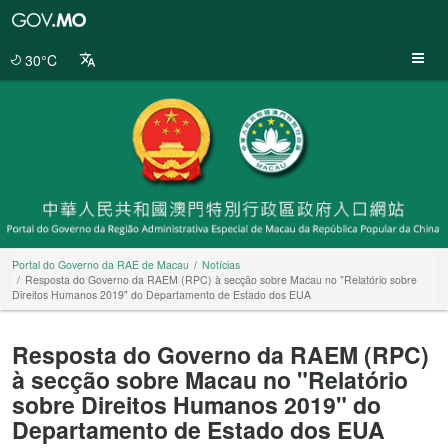
Portal
do
Governo
30°C
da
RAE
de
Macau
Portal do Governo da RAE de Macau
Notícias
Resposta do Governo da RAEM (RPC) à secção sobre Macau no "Relatório sobre
Direitos Humanos 2019" do Departamento de Estado dos EUA
Resposta do Governo da RAEM (RPC)
à secção sobre Macau no "Relatório
sobre Direitos Humanos 2019" do
Departamento de Estado dos EUA