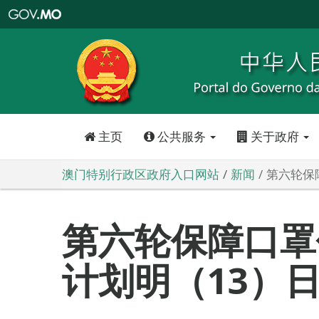
澳
门
特
别
行
政
区
政
府
入
口
网
站
主页
公共服务
关于政府
澳门特别行政区政府入口网站
新闻
第六轮保
第六轮保障口罩
计划明（13）