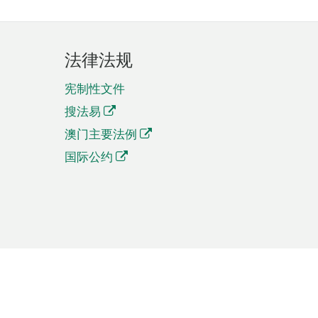
法律法规
宪制性文件
搜法易
澳门主要法例
国际公约