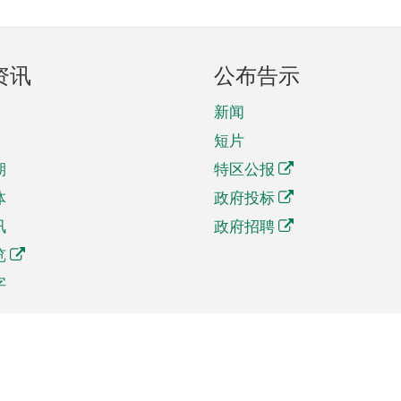
资讯
公布告示
新闻
短片
期
特区公报
体
政府投标
讯
政府招聘
览
字
及贸易
相关连结
资
手机应用程序目录
贸会展
社交媒体目录