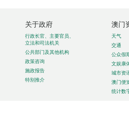
页
关于政府
澳门
脚
菜
行政长官、主要官员、
天气
立法和司法机关
单
交通
公共部门及其他机构
公众假
政策咨询
文娱康
施政报告
城市资
特别推介
澳门便
统计数
来澳旅游
商务
计划行程
贸易投
观光
澳门经