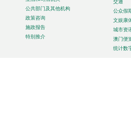
单
交通
公共部门及其他机构
公众假
政策咨询
文娱康
施政报告
城市资
特别推介
澳门便
统计数
来澳旅游
商务
计划行程
贸易投
观光
澳门经
娱乐休闲
中小企
购物
市场资
节日盛事
知识产