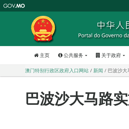
澳
门
特
别
行
政
区
政
府
入
口
网
站
主页
公共服务
关于政府
澳门特别行政区政府入口网站
新闻
巴波沙大
巴波沙大马路实