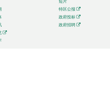
短片
期
特区公报
体
政府投标
讯
政府招聘
览
字
及贸易
相关连结
资
手机应用程序目录
贸会展
社交媒体目录
商机和服务
专题网站目录
讯
RSS订阅目录
权
表格下载