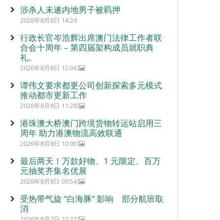
涉杀人未遂内地男子被羁押
2026年8月8日 14:24
行政长官岑浩辉出席澳门法律工作者联
合会十周年 – 第四届架构成员就职典
礼。
2026年8月8日 12:04
谭伟文要求都更公司创新探索多元模式
推动都市更新工作
2026年8月8日 11:28
港珠澳大桥澳门跨境货物转运站启用三
周年 助力港澳物流高效联通
2026年8月8日 10:00
最后两天！万款好物、1 元限定、百万
元抽奖齐集名优展
2026年8月8日 09:54
受热带气旋 “白海豚” 影响 部分航班取
消
2026年8月7日 22:27