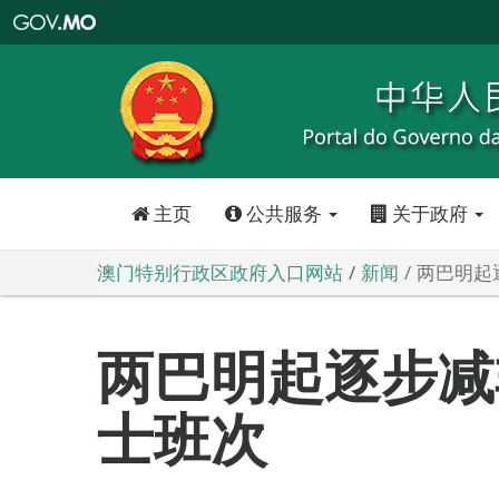
澳
门
特
别
行
政
区
政
府
入
口
网
站
主页
公共服务
关于政府
澳门特别行政区政府入口网站
新闻
两巴明起
两巴明起逐步减
士班次