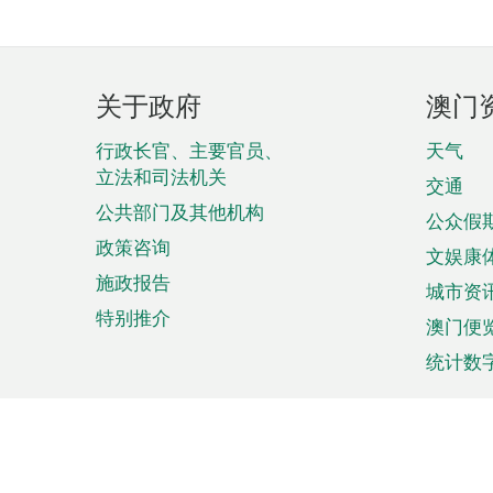
页
关于政府
澳门
脚
菜
行政长官、主要官员、
天气
立法和司法机关
单
交通
公共部门及其他机构
公众假
政策咨询
文娱康
施政报告
城市资
特别推介
澳门便
统计数
来澳旅游
商务
计划行程
贸易投