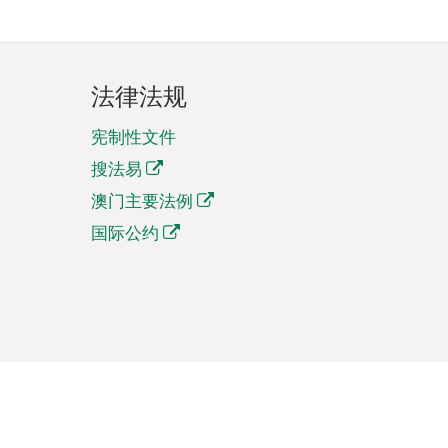
法律法规
宪制性文件
搜法易
澳门主要法例
国际公约