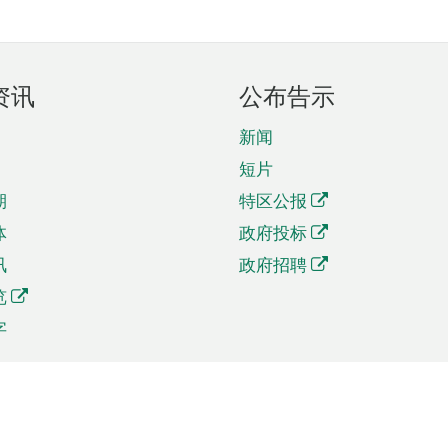
资讯
公布告示
新闻
短片
期
特区公报
体
政府投标
讯
政府招聘
览
字
及贸易
相关连结
资
手机应用程序目录