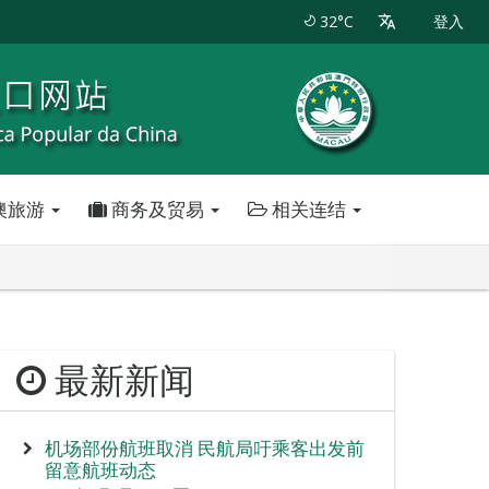
32°C
登入
澳旅游
商务及贸易
相关连结
最新新闻
机场部份航班取消 民航局吁乘客出发前
留意航班动态