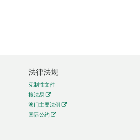
法律法规
宪制性文件
搜法易
澳门主要法例
国际公约