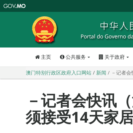
澳
门
特
别
行
政
区
政
府
入
口
网
站
主页
公共服务
关于政府
澳门特别行政区政府入口网站
新闻
－记者会
－记者会快讯（
须接受14天家