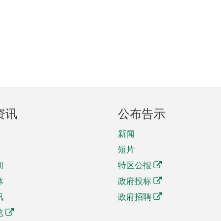
资讯
公布告示
新闻
短片
期
特区公报
体
政府投标
讯
政府招聘
览