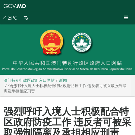
澳
门
特
29°C
别
行
政
区
政
府
入
口
网
站
澳门特别行政区政府入口网站
新闻
强烈呼吁入境人士积极配合特区政府防疫工作 违反者可被采取强制隔
离及承担相应刑责
强烈呼吁入境人士积极配合特
区政府防疫工作 违反者可被采
取强制隔离及承担相应刑责