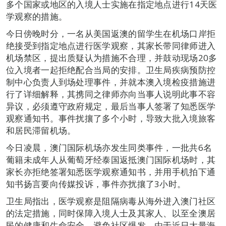
多个国家或地区的入境人士实施在指定地点进行14天医
学观察的措施。
今日傍晚时分，一名从美国返澳的留学生在机场口岸拒
绝接受到指定地点进行医学观察，其家长带同律师进入
机场禁区，提出质疑认为措施不合理，并鼓动现场20多
位入境者一起拒绝配合当局的安排。卫生局疾病预防控
制中心负责人到场处理事件，并就本澳入境检疫措施进
行了详细解释，其携同之律师亦向当事人说明此事不容
异议，必须遵守政府规定，最后当事人签署了知悉医学
观察通知书。事件扰攘了多个小时，导致大批入境旅客
和居民滞留机场。
今日凌晨，澳门国际机场亦发生同类事件，一批共6名
葡籍未成年人从葡萄牙经泰国返抵澳门国际机场时，其
家长亦拒绝签署知悉医学观察通知书，并用手机拍下通
知书扬言要向传媒投诉，事件亦扰攘了3小时。
卫生局指出，医学观察是阻隔病毒从海外进入澳门社区
的法定措施，同时保障入境人士及其家人、以至全澳居
民的健康和生命安全，避免社区爆发。由于近日大量海