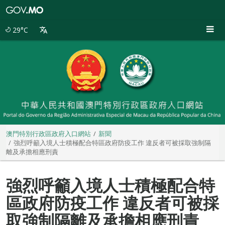
澳
門
特
29°C
別
行
政
區
政
府
入
口
網
站
澳門特別行政區政府入口網站
新聞
強烈呼籲入境人士積極配合特區政府防疫工作 違反者可被採取強制隔
離及承擔相應刑責
強烈呼籲入境人士積極配合特
區政府防疫工作 違反者可被採
取強制隔離及承擔相應刑責