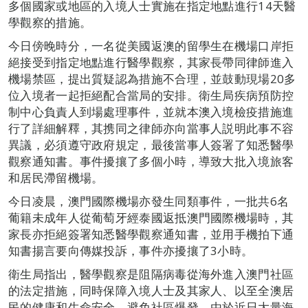
多個國家或地區的入境人士實施在指定地點進行14天醫
學觀察的措施。
今日傍晚時分，一名從美國返澳的留學生在機場口岸拒
絕接受到指定地點進行醫學觀察，其家長帶同律師進入
機場禁區，提出質疑認為措施不合理，並鼓動現場20多
位入境者一起拒絕配合當局的安排。衛生局疾病預防控
制中心負責人到場處理事件，並就本澳入境檢疫措施進
行了詳細解釋，其携同之律師亦向當事人説明此事不容
異議，必須遵守政府規定，最後當事人簽署了知悉醫學
觀察通知書。事件擾攘了多個小時，導致大批入境旅客
和居民滯留機場。
今日凌晨，澳門國際機場亦發生同類事件，一批共6名
葡籍未成年人從葡萄牙經泰國返抵澳門國際機場時，其
家長亦拒絕簽署知悉醫學觀察通知書，並用手機拍下通
知書揚言要向傳媒投訴，事件亦擾攘了3小時。
衛生局指出，醫學觀察是阻隔病毒從海外進入澳門社區
的法定措施，同時保障入境人士及其家人、以至全澳居
民的健康和生命安全，避免社區爆發。由於近日大量海