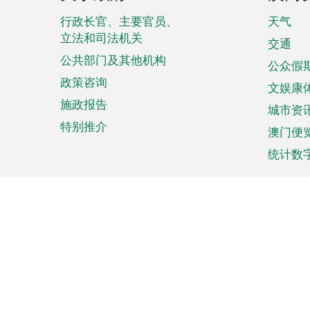
脚
菜
行政长官、主要官员、
天气
立法和司法机关
单
交通
公共部门及其他机构
公众假
政策咨询
文娱康
施政报告
城市资
特别推介
澳门便
统计数
来澳旅游
商务
计划行程
贸易投
观光
澳门经
娱乐休闲
中小企
购物
市场资
节日盛事
知识产