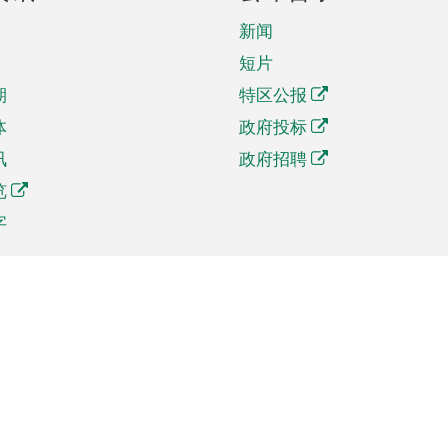
新闻
短片
期
特区公报
体
政府投标
讯
政府招聘
览
字
及贸易
相关连结
资
手机应用程序目录
贸会展
社交媒体目录
商机和服务
专题网站目录
讯
RSS订阅目录
权
表格下载