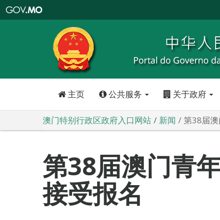
澳
门
特
别
行
政
区
政
府
入
口
网
站
主页
公共服务
关于政府
澳门特别行政区政府入口网站
新闻
第38届
第38届澳门青
接受报名