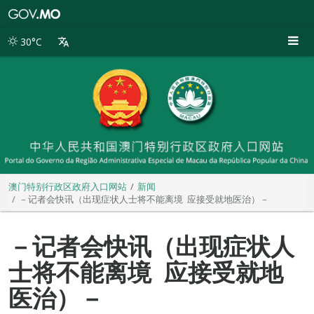
澳
门
特
30°C
别
行
政
区
政
府
入
口
网
站
澳门特别行政区政府入口网站
新闻
－记者会快讯（出现症状人士将不能离境 应接受就地医治）－
－记者会快讯（出现症状人
士将不能离境 应接受就地
医治）－