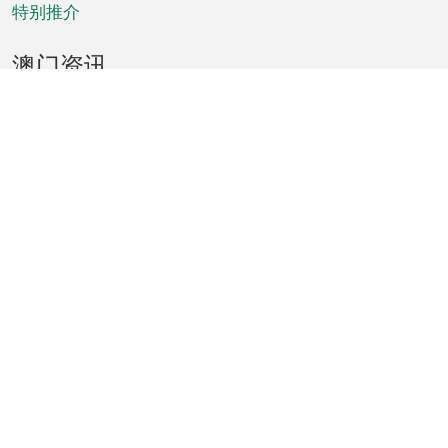
特别推介
澳门资讯
天气
交通
公众假期
文娱康体
城市资讯
澳门便览
统计数字
公布告示
新闻
短片