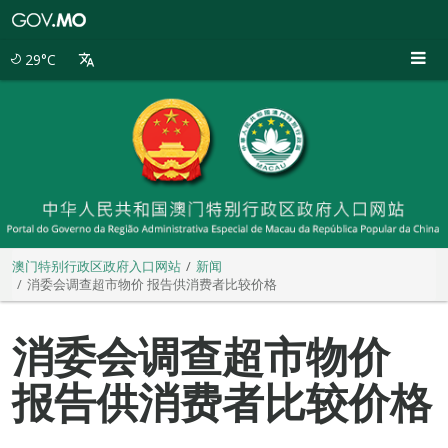
澳
门
特
29°C
别
行
政
区
政
府
入
口
网
站
澳门特别行政区政府入口网站
新闻
消委会调查超市物价 报告供消费者比较价格
消委会调查超市物价
报告供消费者比较价格