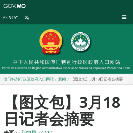
澳
门
特
31°C
别
行
政
区
政
府
入
口
网
站
澳门特别行政区政府入口网站
新闻
【图文包】3月18日记者会摘要
【图文包】3月18
日记者会摘要
来源：
新闻局（GCS）