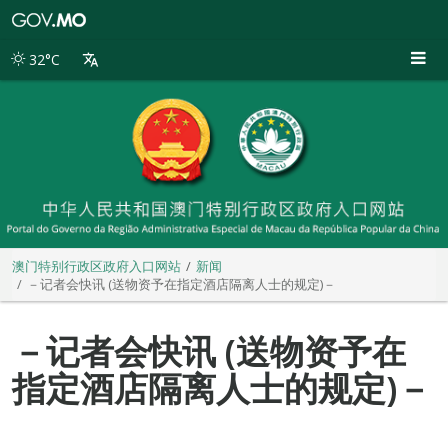
澳
门
特
32°C
别
行
政
区
政
府
入
口
网
站
澳门特别行政区政府入口网站
新闻
－记者会快讯 (送物资予在指定酒店隔离人士的规定)－
－记者会快讯 (送物资予在
指定酒店隔离人士的规定)－