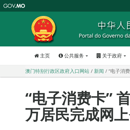
澳
门
特
别
行
政
区
政
府
入
口
网
站
主页
公共服务
关于政府
澳门特别行政区政府入口网站
新闻
“电子消
“电子消费卡” 
万居民完成网上