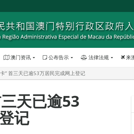
澳门资讯
公布告示
法律法规
来
费卡” 首三天已逾53万居民完成网上登记
首三天已逾53
登记