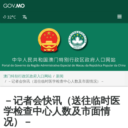
澳
门
特
32°C
别
行
政
区
政
府
入
口
网
站
澳门特别行政区政府入口网站
新闻
－记者会快讯（送往临时医学检查中心人数及市面情况）－
－记者会快讯（送往临时医
学检查中心人数及市面情
况）－