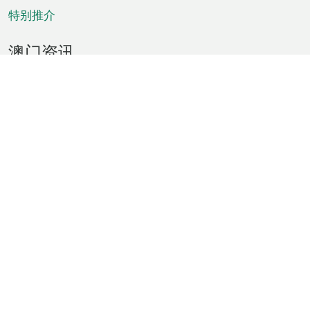
特别推介
澳门资讯
天气
交通
公众假期
文娱康体
城市资讯
澳门便览
统计数字
公布告示
新闻
短片