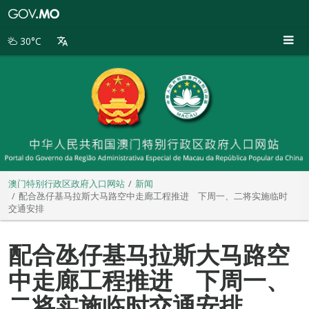
澳
门
特
30°C
别
行
政
区
政
府
入
口
网
站
澳门特别行政区政府入口网站
新闻
配合氹仔基马拉斯大马路空中走廊工程推进 下周一、二将实施临时
交通安排
配合氹仔基马拉斯大马路空
中走廊工程推进 下周一、
二将实施临时交通安排