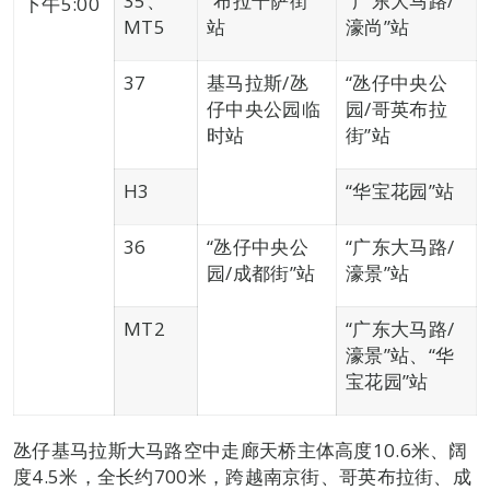
35、
“布拉干萨街”
“广东大马路/
下午5:00
MT5
站
濠尚”站
37
基马拉斯/氹
“氹仔中央公
仔中央公园临
园/哥英布拉
时站
街”站
H3
“华宝花园”站
36
“氹仔中央公
“广东大马路/
园/成都街”站
濠景”站
MT2
“广东大马路/
濠景”站、“华
宝花园”站
氹仔基马拉斯大马路空中走廊天桥主体高度10.6米、阔
度4.5米，全长约700米，跨越南京街、哥英布拉街、成