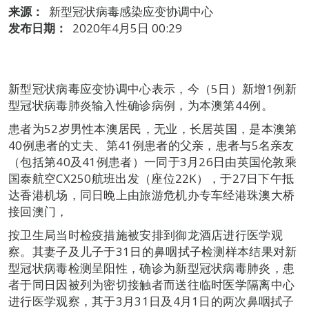
来源：
新型冠状病毒感染应变协调中心
发布日期：
2020年4月5日 00:29
新型冠状病毒应变协调中心表示，今（5日）新增1例新
型冠状病毒肺炎输入性确诊病例，为本澳第44例。
患者为52岁男性本澳居民，无业，长居英国，是本澳第
40例患者的丈夫、第41例患者的父亲，患者与5名亲友
（包括第40及41例患者）一同于3月26日由英国伦敦乘
国泰航空CX250航班出发（座位22K），于27日下午抵
达香港机场，同日晚上由旅游危机办专车经港珠澳大桥
接回澳门，
按卫生局当时检疫措施被安排到御龙酒店进行医学观
察。其妻子及儿子于31日的鼻咽拭子检测样本结果对新
型冠状病毒检测呈阳性，确诊为新型冠状病毒肺炎，患
者于同日因被列为密切接触者而送往临时医学隔离中心
进行医学观察，其于3月31日及4月1日的两次鼻咽拭子