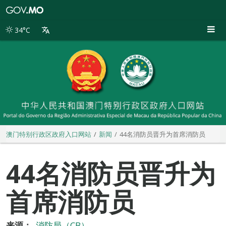
澳
门
特
34°C
别
行
政
区
政
府
入
口
网
站
澳门特别行政区政府入口网站
新闻
44名消防员晋升为首席消防员
44名消防员晋升为
首席消防员
来源：
消防局（CB）