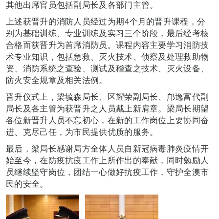
其他出席官员包括副局长及各部门主管。
上述获晋升的消防人员经过为期4个月的晋升课程，分
别为基础训练、专业训练及实习三个阶段，最后经考核
合格而获晋升为首席消防员。课程内容主要学习消防技
术专业知识，包括急救、灭火技术、侦察及处理救助物
资、消防系统之查验、测试及稽查之技术、灭火设备、
防火安全规章及相关法例。
晋升仪式上，梁毓森局长、区耀荣副局长、邝逸富代副
局长及各主管为获晋升之人员戴上新肩章。梁局长期望
各位新晋升人员不忘初心，在新的工作岗位上要协同奋
进、克尽己任，为市民提供优质的服务。
最后，梁局长感谢局方全体人员自新冠病毒肺炎疫情开
始至今，在防疫抗疫工作上所作出的奉献，同时勉励人
员继续坚守岗位，团结一心做好抗疫工作，守护全澳市
民的安全。