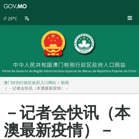
澳
门
特
29°C
别
行
政
区
政
府
入
口
网
站
澳门特别行政区政府入口网站
新闻
－记者会快讯（本澳最新疫情）－
－记者会快讯（本
澳最新疫情）－