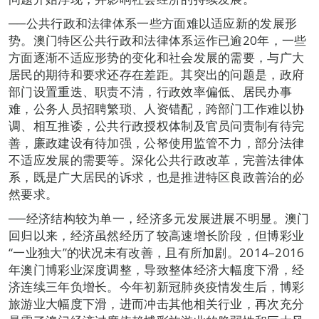
──公共行政和法律体系一些方面难以适应新的发展形
势。澳门特区公共行政和法律体系运作已逾20年，一些
方面逐渐不适应形势的变化和社会发展的需要，与广大
居民的期待和要求还存在差距。其突出的问题是，政府
部门设置重迭、职责不清，行政效率偏低、居民办事
难，公务人员招聘繁琐、人资错配，跨部门工作难以协
调、相互推诿，公共行政授权体制及官员问责制有待完
善，廉政建设有待加强，公帑使用监管不力，部分法律
不适应发展的需要等。深化公共行政改革，完善法律体
系，既是广大居民的诉求，也是推进特区良政善治的必
然要求。
──经济结构较为单一，经济多元发展进展不明显。澳门
回归以来，经济虽然经历了较高速增长阶段，但博彩业
“一业独大”的状况未有改善，且有所加剧。2014–2016
年澳门博彩业深度调整，导致整体经济大幅度下滑，经
济连续三年负增长。今年初新冠肺炎疫情发生后，博彩
旅游业大幅度下滑，进而冲击其他相关行业，再次充分