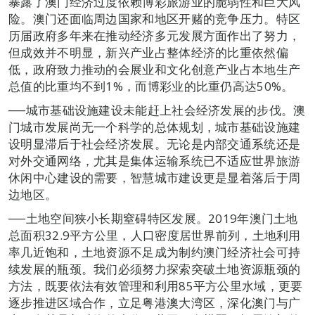
暴露了澳门经济过度依赖博彩旅游业的脆弱性和巨大风
险。澳门还面临周边国家和地区开赌的竞争压力。特区
历届政府多年来在推动经济多元发展方面作出了努力，
但成效并不明显，新兴产业占整体经济的比重依然偏
低，政府致力推动的会展业和文化创意产业占本地生产
总值的比重均不到1%，而博彩业的比重仍高达50%。
──城市基础设施建设未能赶上社会经济发展的步伐。澳
门城市发展尚无一个科学的总体规划，城市基础设施建
设明显滞后于社会经济发展。无论是内部交通系统还是
对外交通网络，尤其是集体运输系统已不适应世界旅游
休闲中心建设的需要，智慧城市建设更是显着落后于周
边地区。
──土地空间狭小长期窒碍特区发展。2019年澳门土地
总面积32.9平方公里，人口密度居世界前列，土地利用
率几近饱和，土地资源不足成为制约澳门经济社会可持
续发展的瓶颈。我们必须努力探索突破土地资源瓶颈的
方法，既要依法有效管理和利用85平方公里水域，更要
逐步推进区域合作，立足粤港澳大湾区，深化澳门与广