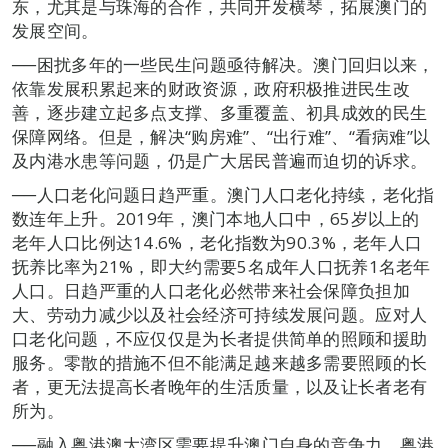
东，尤其是与珠海的合作，共同开发横琴，拓展澳门的
发展空间。
──困扰多年的一些民生问题亟待解决。澳门回归以来，
依靠发展积累起来的财政资源，政府积极推进民生改
善，逐步建立起多点支撑、多重覆盖、初具成效的民生
保障网络。但是，解决“购房难”、“出行难”、“看病难”以
及内港水患等问题，仍是广大居民普遍而迫切的诉求。
──人口老化问题日趋严重。澳门人口老化持续，老化指
数连年上升。2019年，澳门本地人口中，65岁以上的
老年人口比例达14.6%，老化指数为90.3%，老年人口
抚养比率为21%，即大约需要5名成年人口抚养1名老年
人口。日趋严重的人口老化必然带来社会保障负担加
大、劳动力减少以及社会经济可持续发展问题。应对人
口老化问题，不应仅仅是为长者提供简单的照顾和援助
服务。零散的措施不但不能满足越来越多需要照顾的长
者，更无法提高长者晚年的生活质量，以及让长者老有
所为。
──融入粤港澳大湾区需要提升澳门自身的竞争力。粤港