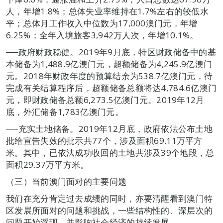
人，年增1.8%；总体失业率维持在1.7%左右的较低水
平；总体月工作收入中位数为17,000澳门元，年增
6.25%；全年入境旅客3,942万人次，年增10.1%。
──政府财政稳健。2019年9月底，特区财政储备中的基
本储备为1,488.9亿澳门元，超额储备为4,245.9亿澳门
元。2018年财政年度的预算结余为538.7亿澳门元，待
完成有关结算程序后，超额储备总额将达4,784.6亿澳门
元，即财政储备总额6,273.5亿澳门元。2019年12月
底，外汇储备1,783亿澳门元。
──充实土地储备。2019年12月底，政府依法公布土地
批给宣告失效的批示共77个，涉及面积69.11万平方
米。其中，已依法成功收回的土地共涉及39个地段，总
面积29.37万平方米。
（三）当前澳门面对的主要问题
我们在充分肯定过去成绩的同时，亦要清醒看到澳门特
区发展所面对的问题和挑战，一些结构性的、深层次的
问题开始浮现，并影响社会经济的持续发展。