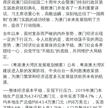
席庆祝澳门回归祖国二十周年大会暨澳门特别行政区第
五届政府就职典礼，视察澳门并发表了一系列重要讲
话。习主席语重心长，高瞻远瞩，深刻地总结了“一国两
制”在澳门实践的成功经验，为澳门未来发展指明了方
向，提供了行动指南。
去年以来，面对复杂而严峻的内外形势，澳门经济出现
一定的下行压力。令人欣慰的是，面对动荡不安的周边
形势，澳门经济社会发展保持总体平稳。澳门社会各界
团结一心，自觉守住“不能乱”的底线，共同维护大局稳
定。
──《粤港澳大湾区发展规划纲要》公布，粤港澳大湾区
建设进入新的发展阶段。中央出台一系列惠澳政策措
施，为澳门繁荣和经济适度多元发展提供前所未有的机
遇。
──整体经济基本平稳，呈现下行压力。2019年澳门本
地生产总值为4,347亿澳门元，全年实质下降4.7%；人
均本地生产总值约64.54万澳门元（约8万美元），实质
下降6.6%；通胀温和上升2.75%；人口总数达67.96万