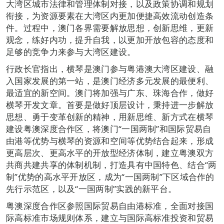
大湾区城市法律和管理体制对接，以及政策协调和规划
衔接，为资源要素在大湾区内更加便捷高效流动创造条
件。过程中，澳门各界需要解放思想，创新思维，更新
观念，练好内功，提升自我，以更加开放包容的态度和
足够的竞争力来参与大湾区建设。
行政长官指出，横琴是澳门参与粤港澳大湾区建设、融
入国家发展的第一站，是澳门经济多元发展的最便利、
最适宜的新空间。澳门将加强与广东、珠海合作，做好
横琴开发文章。首要是做好顶层设计，秉持进一步解放
思想、勇于变革创新的精神，用新思维、新方式在横琴
建设粤澳深度合作区，将澳门“一国两制”和国际贸易自
由港等优势与横琴的资源和空间等优势结合起来，形成
更高层次、更高水平的开放型经济体制，建立粤澳双方
共商共建共享的体制机制，打造具有中国特色、结合“两
制”优势的高水平开放区，成为“一国两制”下区域合作的
先行示范区，以及“一国两制”实践的新平台。
粤澳深度合作区参照国际贸易自由港标准，全面对接国
际高标准市场规则体系，建立与国际高标准投资和贸易