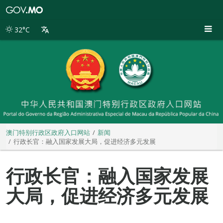
澳
门
特
32°C
别
行
政
区
政
府
入
口
网
站
澳门特别行政区政府入口网站
新闻
行政长官：融入国家发展大局，促进经济多元发展
行政长官：融入国家发展
大局，促进经济多元发展