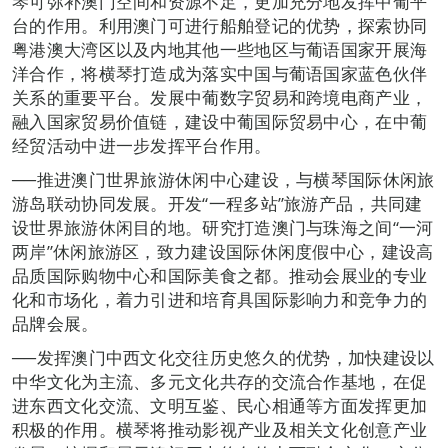
琴可弥补澳门空间和资源不足，更加充分地发挥中葡平
台的作用。利用澳门可进行船舶登记的优势，探索协同
粤港澳大湾区以及内地其他一些地区与葡语国家开展海
洋合作，将横琴打造成为落实中国与葡语国家蓝色伙伴
关系的重要平台。发展中葡数字贸易和跨境电商产业，
融入国家贸易价值链，建设中葡国际贸易中心，在中葡
经贸活动中进一步发挥平台作用。
──推进澳门世界旅游休闲中心建设，与横琴国际休闲旅
游岛联动协同发展。开发“一程多站”旅游产品，共同建
设世界旅游休闲目的地。研究打造澳门与珠海之间“一河
两岸”休闲旅游区，致力建设国际休闲度假中心，建设高
品质国际购物中心和国际美食之都。推动会展业的专业
化和市场化，着力引进和培育具国际影响力和竞争力的
品牌会展。
──发挥澳门中西文化交往历史悠久的优势，加快建设以
中华文化为主流、多元文化共存的交流合作基地，在促
进东西文化交流、文明互鉴、民心相通等方面发挥更加
积极的作用。横琴将推动影视产业及相关文化创意产业