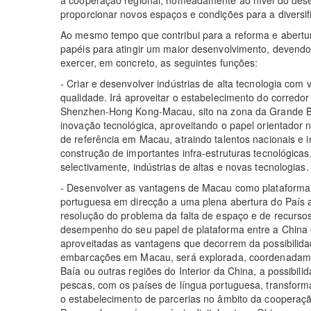
proporcionar novos espaços e condições para a divers
Ao mesmo tempo que contribui para a reforma e abert
papéis para atingir um maior desenvolvimento, devend
exercer, em concreto, as seguintes funções:
- Criar e desenvolver indústrias de alta tecnologia com
qualidade. Irá aproveitar o estabelecimento do corred
Shenzhen-Hong Kong-Macau, sito na zona da Grande Baí
inovação tecnológica, aproveitando o papel orientador n
de referência em Macau, atraindo talentos nacionais e 
construção de importantes infra-estruturas tecnológica
selectivamente, indústrias de altas e novas tecnologias.
- Desenvolver as vantagens de Macau como plataforma 
portuguesa em direcção a uma plena abertura do País ao
resolução do problema da falta de espaço e de recurs
desempenho do seu papel de plataforma entre a China 
aproveitadas as vantagens que decorrem da possibilida
embarcações em Macau, será explorada, coordenadame
Baía ou outras regiões do Interior da China, a possibi
pescas, com os países de língua portuguesa, transfor
o estabelecimento de parcerias no âmbito da cooperaçã