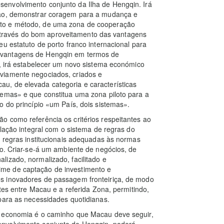
envolvimento conjunto da Ilha de Hengqin. Irá
são, demonstrar coragem para a mudança e
nto e método, de uma zona de cooperação
ravés do bom aproveitamento das vantagens
u estatuto de porto franco internacional para
 vantagens de Hengqin em termos de
o, irá estabelecer um novo sistema económico
viamente negociados, criados e
u, de elevada categoria e características
temas» e que constitua uma zona piloto para a
o do princípio «um País, dois sistemas».
o como referência os critérios respeitantes ao
ulação integral com o sistema de regras do
e regras institucionais adequadas às normas
io. Criar-se-á um ambiente de negócios, de
izado, normalizado, facilitado e
me de captação de investimento e
s inovadores de passagem fronteiriça, de modo
ntes entre Macau e a referida Zona, permitindo,
para as necessidades quotidianas.
a economia é o caminho que Macau deve seguir,
envolvimento conjunto de Hengqin, poderá