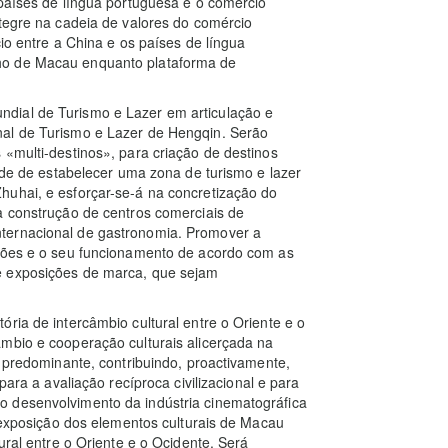
 países de língua portuguesa e o comércio
ntegre na cadeia de valores do comércio
cio entre a China e os países de língua
ho de Macau enquanto plataforma de
dial de Turismo e Lazer em articulação e
nal de Turismo e Lazer de Hengqin. Serão
 «multi-destinos», para criação de destinos
dade de estabelecer uma zona de turismo e lazer
huhai, e esforçar-se-á na concretização do
a construção de centros comerciais de
ternacional de gastronomia. Promover a
ições e o seu funcionamento de acordo com as
e exposições de marca, que sejam
ria de intercâmbio cultural entre o Oriente e o
mbio e cooperação culturais alicerçada na
o predominante, contribuindo, proactivamente,
para a avaliação recíproca civilizacional e para
o desenvolvimento da indústria cinematográfica
e exposição dos elementos culturais de Macau
ural entre o Oriente e o Ocidente. Será