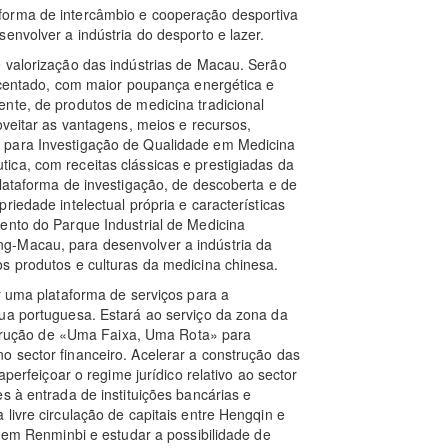
forma de intercâmbio e cooperação desportiva
envolver a indústria do desporto e lazer.
 valorização das indústrias de Macau. Serão
escentado, com maior poupança energética e
nte, de produtos de medicina tradicional
oveitar as vantagens, meios e recursos,
 para Investigação de Qualidade em Medicina
ca, com receitas clássicas e prestigiadas da
plataforma de investigação, de descoberta e de
riedade intelectual própria e características
ento do Parque Industrial de Medicina
g-Macau, para desenvolver a indústria da
s produtos e culturas da medicina chinesa.
r uma plataforma de serviços para a
gua portuguesa. Estará ao serviço da zona da
rução de «Uma Faixa, Uma Rota» para
 sector financeiro. Acelerar a construção das
aperfeiçoar o regime jurídico relativo ao sector
s à entrada de instituições bancárias e
livre circulação de capitais entre Hengqin e
o em Renminbi e estudar a possibilidade de