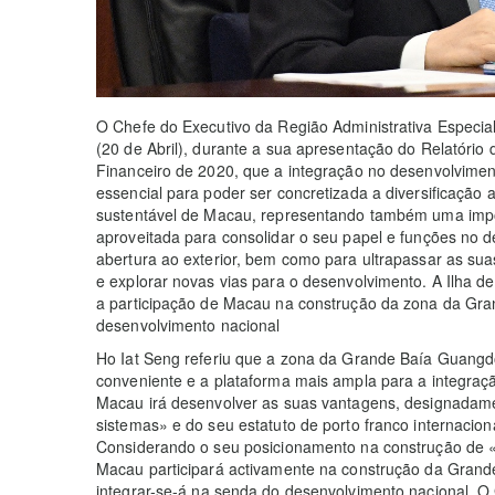
O Chefe do Executivo da Região Administrativa Especia
(20 de Abril), durante a sua apresentação do Relatório
Financeiro de 2020, que a integração no desenvolvimen
essencial para poder ser concretizada a diversificaçã
sustentável de Macau, representando também uma impo
aproveitada para consolidar o seu papel e funções no 
abertura ao exterior, bem como para ultrapassar as sua
e explorar novas vias para o desenvolvimento. A Ilha d
a participação de Macau na construção da zona da Gra
desenvolvimento nacional
Ho Iat Seng referiu que a zona da Grande Baía Guang
conveniente e a plataforma mais ampla para a integra
Macau irá desenvolver as suas vantagens, designadamen
sistemas» e do seu estatuto de porto franco internaci
Considerando o seu posicionamento na construção de 
Macau participará activamente na construção da Gra
integrar-se-á na senda do desenvolvimento nacional. 