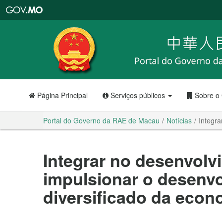
Portal
do
Governo
da
RAE
de
Macau
Página Principal
Serviços públicos
Sobre o
Portal do Governo da RAE de Macau
Notícias
Integra
Integrar no desenvolv
impulsionar o desenv
diversificado da econ