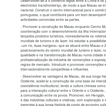
Desenvolver-se-á o comércio digital entre a China e os
electrónico transfronteiriço, de modo a que Macau se i
nacional. Construir o centro internacional para o comér
portuguesa, o qual contribuirá para um bom desempen
actividades comerciais entre as partes.
- Promover a construção de Macau enquanto Centro Mun
coordenação com o desenvolvimento da Ilha Internacio
lançados produtos turísticos, nomeadamente os roteiros
mundiais de turismo e de lazer. Irá estudar a possibili
«um rio, duas margens» que se situará entre Macau e Z
posicionamento do centro mundial de turismo e lazer, n
qualidade e na transformação de Macau numa cidade in
profissionalização da indústria de convenções e expos
regras de mercado. Introduzir e promover convenções 
internacionalmente competitivas e influentes.
- Desenvolver as vantagens de Macau, da sua longa histó
Ocidente, acelerar a construção de uma base de intercâ
coexistência multicultural, tendo a cultura chinesa com
para a interacção cultural entre o Oriente e o Ocidente, 
a comunicação entre os povos. Promover, em Hengqin, 
e das indústrias culturais e criativas, com exploração 
inerentes à sua longa história de ponto de encontro cult