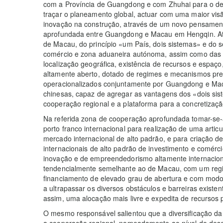
com a Província de Guangdong e com Zhuhai para o des
traçar o planeamento global, actuar com uma maior vi
inovação na construção, através de um novo pensame
aprofundada entre Guangdong e Macau em Hengqin. At
de Macau, do princípio «um País, dois sistemas» e do se
comércio e zona aduaneira autónoma, assim como das
localização geográfica, existência de recursos e espaç
altamente aberto, dotado de regimes e mecanismos pre
operacionalizados conjuntamente por Guangdong e Maca
chinesas, capaz de agregar as vantagens dos «dois sis
cooperação regional e a plataforma para a concretizaçã
Na referida zona de cooperação aprofundada tomar-se-ã
porto franco internacional para realização de uma artic
mercado internacional de alto padrão, e para criação d
internacionais de alto padrão de investimento e comérc
inovação e de empreendedorismo altamente internacional
tendencialmente semelhante ao de Macau, com um regi
financiamento de elevado grau de abertura e com modo
a ultrapassar os diversos obstáculos e barreiras existe
assim, uma alocação mais livre e expedita de recursos 
O mesmo responsável salientou que a diversificação d
a cooperação regional, nomeadamente ao nível do des