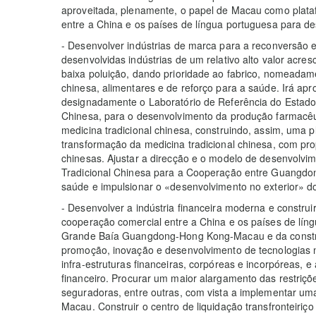
aproveitada, plenamente, o papel de Macau como plata
entre a China e os países de língua portuguesa para des
- Desenvolver indústrias de marca para a reconversão e
desenvolvidas indústrias de um relativo alto valor acr
baixa poluição, dando prioridade ao fabrico, nomeadame
chinesa, alimentares e de reforço para a saúde. Irá apr
designadamente o Laboratório de Referência do Estado
Chinesa, para o desenvolvimento da produção farmacêuti
medicina tradicional chinesa, construindo, assim, uma 
transformação da medicina tradicional chinesa, com prop
chinesas. Ajustar a direcção e o modelo de desenvolvim
Tradicional Chinesa para a Cooperação entre Guangdon
saúde e impulsionar o «desenvolvimento no exterior» do
- Desenvolver a indústria financeira moderna e construi
cooperação comercial entre a China e os países de lín
Grande Baía Guangdong-Hong Kong-Macau e da const
promoção, inovação e desenvolvimento de tecnologias no
infra-estruturas financeiras, corpóreas e incorpóreas, e 
financeiro. Procurar um maior alargamento das restriçõe
seguradoras, entre outras, com vista a implementar uma 
Macau. Construir o centro de liquidação transfronteiriç