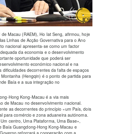
l de Macau (RAEM), Ho Iat Seng, afirmou, hoje
 das Linhas de Acção Governativa para o Ano
to nacional apresenta-se como um factor
o adequada da economia e o desenvolvimento
rtante oportunidade que poderá ser
desenvolvimento económico nacional e na
s dificuldades decorrentes da falta de espaços
e Montanha (Hengqin) é o ponto de partida para
nde Baía e a sua integração no
dong-Hong Kong-Macau é a via mais
ção de Macau no desenvolvimento nacional.
te as decorrentes do princípio «um País, dois
onal para comércio e zona aduaneira autónoma.
«Um centro, Uma Plataforma, Uma Base»,
nde Baía Guangdong-Hong Kong-Macau e
O Governo reforçará a cooperação com a