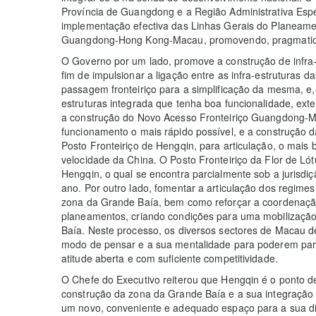
Província de Guangdong e a Região Administrativa Es
implementação efectiva das Linhas Gerais do Planeam
Guangdong-Hong Kong-Macau, promovendo, pragmatic
O Governo por um lado, promove a construção de infra
fim de impulsionar a ligação entre as infra-estruturas 
passagem fronteiriço para a simplificação da mesma, e, 
estruturas integrada que tenha boa funcionalidade, ext
a construção do Novo Acesso Fronteiriço Guangdong-M
funcionamento o mais rápido possível, e a construção d
Posto Fronteiriço de Hengqin, para articulação, o mais b
velocidade da China. O Posto Fronteiriço da Flor de Lót
Hengqin, o qual se encontra parcialmente sob a jurisd
ano. Por outro lado, fomentar a articulação dos regimes
zona da Grande Baía, bem como reforçar a coordenação e
planeamentos, criando condições para uma mobilização 
Baía. Neste processo, os diversos sectores de Macau 
modo de pensar e a sua mentalidade para poderem par
atitude aberta e com suficiente competitividade.
O Chefe do Executivo reiterou que Hengqin é o ponto d
construção da zona da Grande Baía e a sua integração
um novo, conveniente e adequado espaço para a sua di