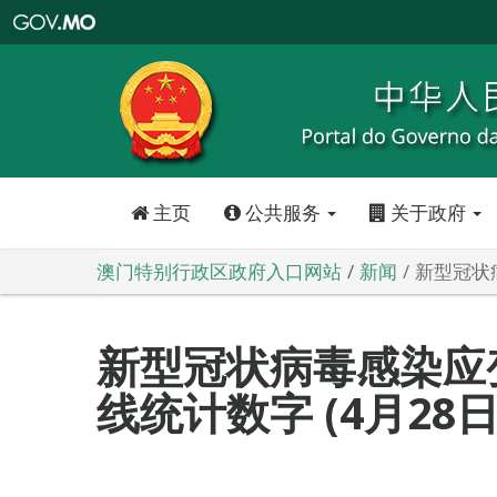
澳
门
特
别
行
政
区
政
府
入
口
网
站
主页
公共服务
关于政府
澳门特别行政区政府入口网站
新闻
新型冠状病
新型冠状病毒感染应
线统计数字 (4月28日08