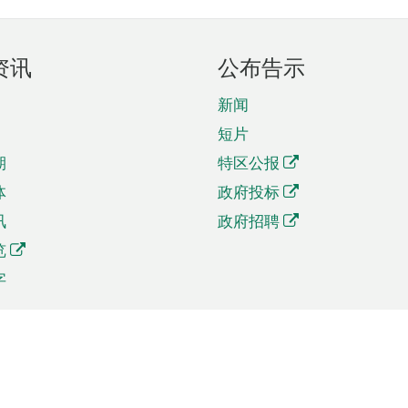
资讯
公布告示
新闻
短片
期
特区公报
体
政府投标
讯
政府招聘
览
字
及贸易
相关连结
资
手机应用程序目录
贸会展
社交媒体目录