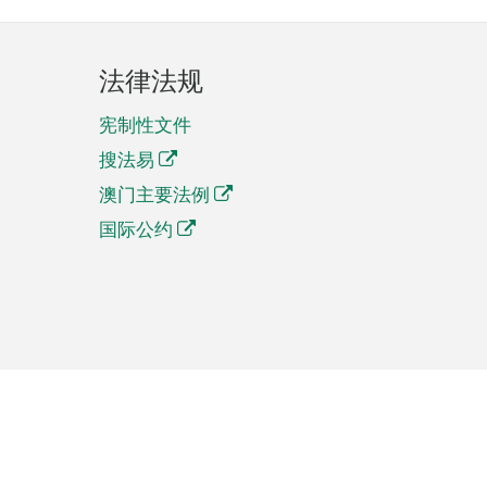
法律法规
宪制性文件
搜法易
澳门主要法例
国际公约