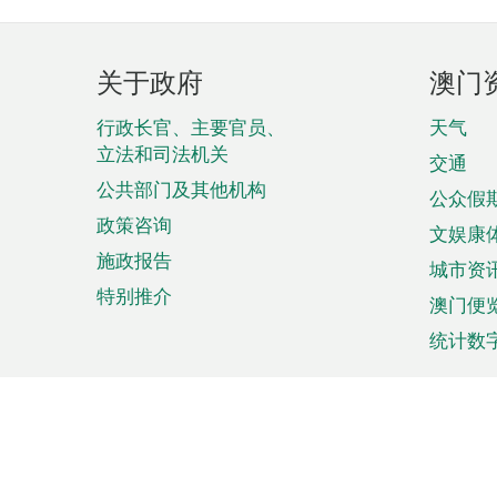
页
关于政府
澳门
脚
菜
行政长官、主要官员、
天气
立法和司法机关
单
交通
公共部门及其他机构
公众假
政策咨询
文娱康
施政报告
城市资
特别推介
澳门便
统计数
来澳旅游
商务
计划行程
贸易投
观光
澳门经