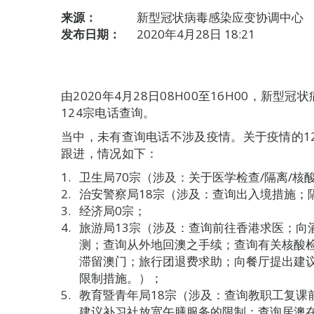
来源：
新型冠状病毒感染应变协调中心
发布日期：
2020年4月28日 18:21
由2020年4月28日08H00至16H00，新
124宗电话查询。
当中，未有查询电话不涉及疫情。关于疫情的1
跟进，情况如下：
卫生局70宗（涉及：关于医学检查/隔离/核
治安警察局18宗（涉及：查询出入境措施；
经济局0宗；
旅游局13宗（涉及：查询前往香港求医；向
测；查询从外地回澳之手续；查询有关核酸
滞留澳门；旅行团退费求助；向餐厅提出建
限制措施。）；
教育暨青年局18宗（涉及：查询教职工复课
建议补习社放宽午膳服务的限制；查询居澳