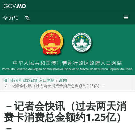
澳
门
特
31°C
别
行
政
区
政
府
入
口
网
站
澳门特别行政区政府入口网站
新闻
－记者会快讯（过去两天消费卡消费总金额约1.25亿）－
－记者会快讯（过去两天消
费卡消费总金额约1.25亿）
－