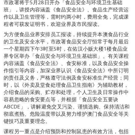
市政署将于5月28日开办「食品安全与环境卫生基础
班」，讲授内容涵盖《食品安全法》、食品生产经营运
作以及卫生管理等，需时约两小时，费用全免，完成课
程者可获发证明书，欢迎业界及市民报读。
为方便食品业界安排员工报读，持续提升本澳食品行业
的卫生及安全水平，市政署食品安全厅恒常于每月最后
一个星期四下午3时至5时，在佑汉小贩大楼1楼食品业
界专区举办「食品安全与环境卫生基础班」。有关课程
内容涵盖《食品安全法》、食安标准，以及食品安全操
作指引等内容，加深业界认识《食品安全法》中所订明
的责任及义务，严格遵守法例及食安标准生产经营；同
时，以《外卖及堂食处理食品卫生指南》为辅助教材，
介绍食品的采购、贮存和处理，个人卫生及日常操作中
容易忽略的食安要点等，并根据「食品安全五要诀
ABCDE」，讲解避免交叉污染、谨慎选购、保持清洁和
彻底煮熟、危险温度带以及努力维护澳门食品安全等关
键技巧及重要理念。
课程另一重点是介绍预防和控制鼠患的有效方法，包括