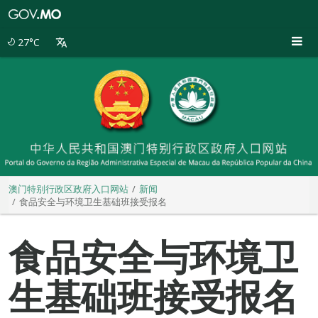
澳
门
特
27°C
别
行
政
区
政
府
入
口
网
站
澳门特别行政区政府入口网站
新闻
食品安全与环境卫生基础班接受报名
食品安全与环境卫
生基础班接受报名