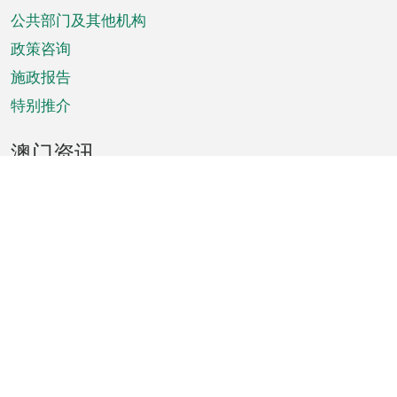
单
公共部门及其他机构
政策咨询
施政报告
特别推介
澳门资讯
天气
交通
公众假期
文娱康体
城市资讯
澳门便览
统计数字