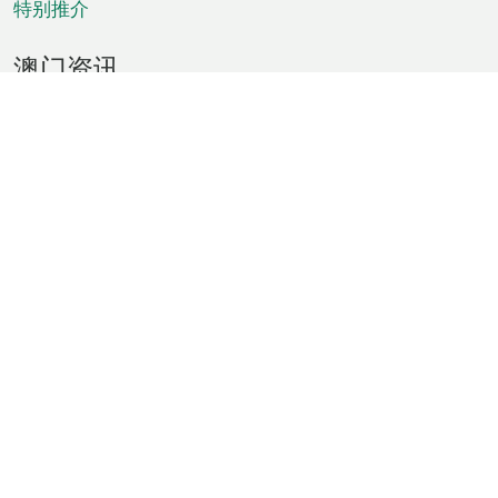
特别推介
澳门资讯
天气
交通
公众假期
文娱康体
城市资讯
澳门便览
统计数字
公布告示
新闻
短片