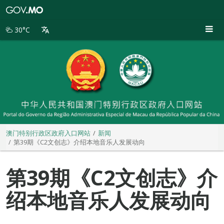
澳
门
特
30°C
别
行
政
区
政
府
入
口
网
站
澳门特别行政区政府入口网站
新闻
第39期《C2文创志》介绍本地音乐人发展动向
第39期《C2文创志》介
绍本地音乐人发展动向