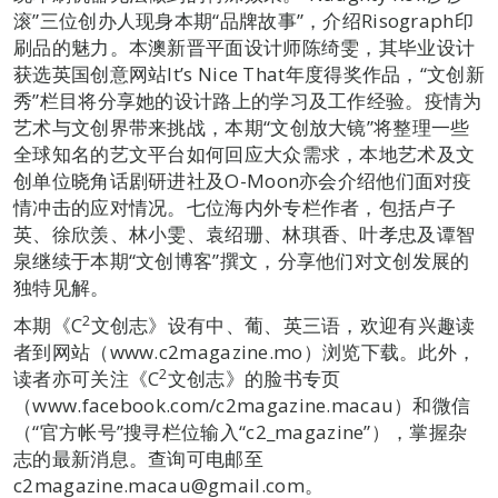
滚”三位创办人现身本期“品牌故事”，介绍Risograph印
刷品的魅力。本澳新晋平面设计师陈绮雯，其毕业设计
获选英国创意网站It’s Nice That年度得奖作品，“文创新
秀”栏目将分享她的设计路上的学习及工作经验。疫情为
艺术与文创界带来挑战，本期“文创放大镜”将整理一些
全球知名的艺文平台如何回应大众需求，本地艺术及文
创单位晓角话剧研进社及O-Moon亦会介绍他们面对疫
情冲击的应对情况。七位海内外专栏作者，包括卢子
英、徐欣羡、林小雯、袁绍珊、林琪香、叶孝忠及谭智
泉继续于本期“文创博客”撰文，分享他们对文创发展的
独特见解。
2
本期《C
文创志》设有中、葡、英三语，欢迎有兴趣读
者到网站（www.c2magazine.mo）浏览下载。此外，
2
读者亦可关注《C
文创志》的脸书专页
（www.facebook.com/c2magazine.macau）和微信
（“官方帐号”搜寻栏位输入“c2_magazine”），掌握杂
志的最新消息。查询可电邮至
c2magazine.macau@gmail.com。