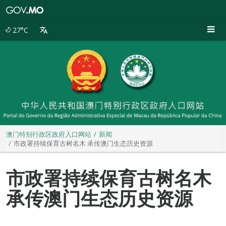
澳
门
特
27°C
别
行
政
区
政
府
入
口
网
站
澳门特别行政区政府入口网站
新闻
市政署持续保育古树名木 承传澳门生态历史资源
市政署持续保育古树名木
承传澳门生态历史资源