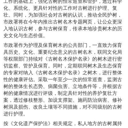
工作的基础上，强化古树的恒常巡查和管护，透过科学
化、系统化、更具针对性的工作对古树进行护理、复
壮。同时，为加强社会对古树的认识，推动全民护树，
市政署将在今年内推出古树名木专题网页，让公众更深
入地认识古树，参与古树保育，传承本地珍贵树木的历
史文化与生态价值。
市政署作为护理及保育树木的公共部门，一直致力保育
具历史、文化、重要纪念意义的古树名木，联同文化局
等权限部门持续对《古树名木保护名录》的树木进行密
切监察、管护及保育。同时，定期联同树木及生态保育
的专家对纳入《古树名木保护名录》之树木，进行整体
性的健康评估。采取一年至少一次的恒常巡查，监测古
树的整体生长态势、病菌虫害、立地条件等，并根据古
树的健康情况进行评级，制定具针对性的养护复壮方
案，透过修枝整形、加设支撑架、施药防治病害、修补
树洞及损伤、改良土壤等不同措施，对不同级别的古树
进行护理。
按《文化遗产保护法》相关规定，私人地方的古树属持