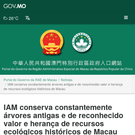
Portal
do
Governo
26°C
da
RAE
de
Macau
Portal do Governo da RAE de Macau
Notícias
IAM conserva constantemente árvores antigas e de reconhecido valor e herança
de recursos ecológicos históricos de Macau
IAM conserva constantemente
árvores antigas e de reconhecido
valor e herança de recursos
ecológicos históricos de Macau