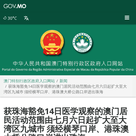
澳
门
特
30°C
别
行
政
区
政
府
入
口
网
站
澳门特别行政区政府入口网站
新闻
获珠海豁免14日医学观察的澳门居民活动范围由七月六日起扩大至大
湾区九城巿 须经横琴口岸、港珠澳大桥公路口岸进出珠海
获珠海豁免14日医学观察的澳门居
民活动范围由七月六日起扩大至大
湾区九城巿 须经横琴口岸、港珠澳