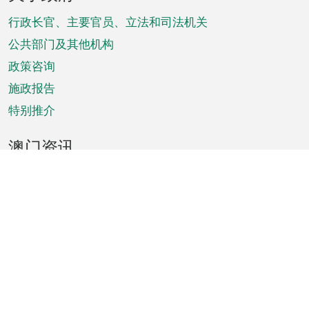
脚
菜
行政长官、主要官员、立法和司法机关
单
公共部门及其他机构
政策咨询
施政报告
特别推介
澳门资讯
天气
交通
公众假期
文娱康体
城市资讯
澳门便览
统计数字