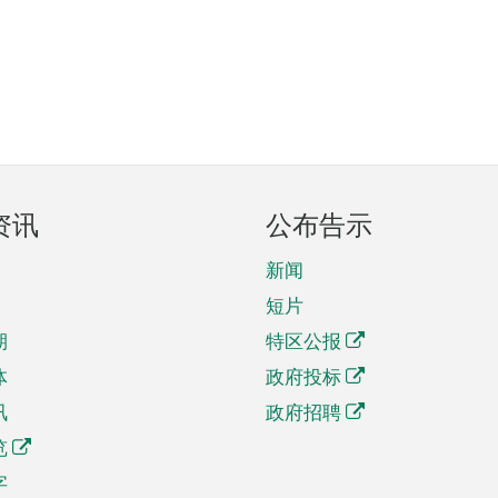
资讯
公布告示
新闻
短片
期
特区公报
体
政府投标
讯
政府招聘
览
字