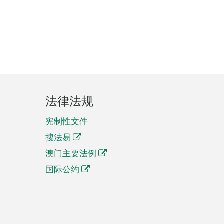
法律法规
宪制性文件
搜法易
澳门主要法例
国际公约