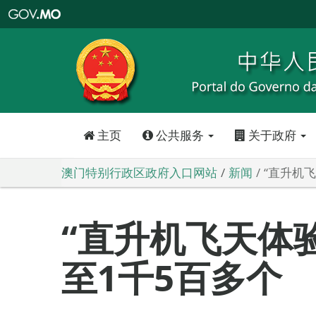
澳
门
特
别
行
政
区
政
府
入
口
网
站
主页
公共服务
关于政府
澳门特别行政区政府入口网站
新闻
“直升机
“直升机飞天体
至1千5百多个