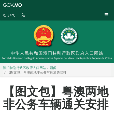
澳
门
特
34°C
别
行
政
区
政
府
入
口
网
站
澳门特别行政区政府入口网站
新闻
【图文包】粤澳两地非公务车辆通关安排
【图文包】粤澳两地
非公务车辆通关安排