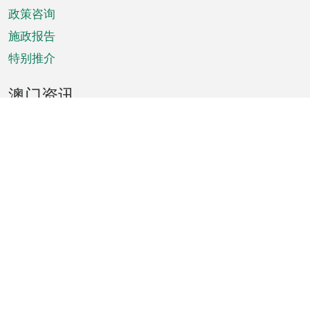
政策咨询
施政报告
特别推介
澳门资讯
天气
交通
公众假期
文娱康体
城市资讯
澳门便览
统计数字
公布告示