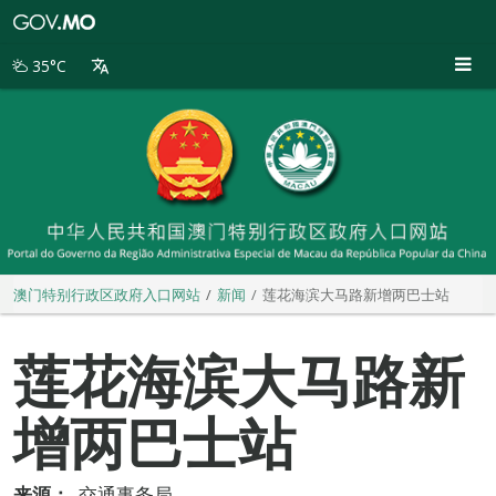
澳
门
特
35°C
别
行
政
区
政
府
入
口
网
站
澳门特别行政区政府入口网站
新闻
莲花海滨大马路新增两巴士站
莲花海滨大马路新
增两巴士站
来源：
交通事务局