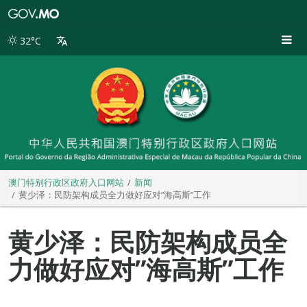
澳
门
特
32°C
别
行
政
区
政
府
入
口
网
站
澳门特别行政区政府入口网站
新闻
黄少泽：民防架构成员全力做好应对”海高斯”工作
黄少泽：民防架构成员全
力做好应对”海高斯”工作