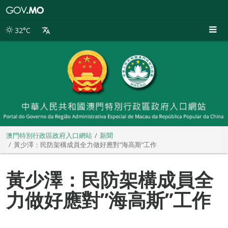
澳
門
特
32°C
別
行
政
區
政
府
入
口
網
站
澳門特別行政區政府入口網站
新聞
黃少澤：民防架構成員全力做好應對”海高斯”工作
黃少澤：民防架構成員全
力做好應對”海高斯”工作