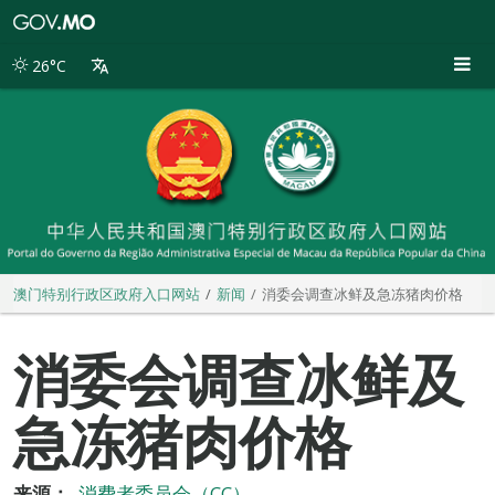
澳
门
特
26°C
别
行
政
区
政
府
入
口
网
站
澳门特别行政区政府入口网站
新闻
消委会调查冰鲜及急冻猪肉价格
消委会调查冰鲜及
急冻猪肉价格
来源：
消费者委员会（CC）