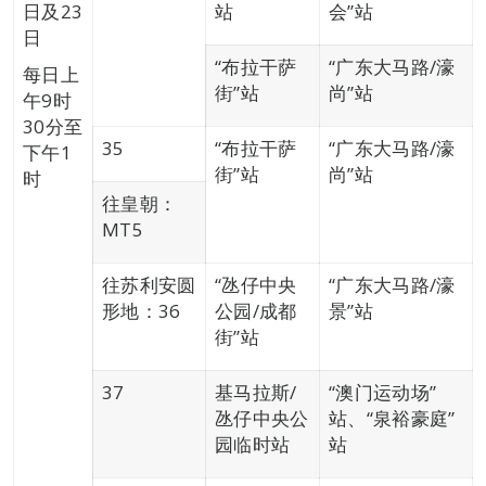
日及23
站
会”站
日
“布拉干萨
“广东大马路/濠
每日上
街”站
尚”站
午9时
30分至
35
“布拉干萨
“广东大马路/濠
下午1
街”站
尚”站
时
往皇朝：
MT5
往苏利安圆
“氹仔中央
“广东大马路/濠
形地：36
公园/成都
景”站
街”站
37
基马拉斯/
“澳门运动场”
氹仔中央公
站、“泉裕豪庭”
园临时站
站