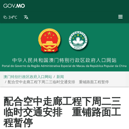
澳
门
特
34°C
别
行
政
区
政
府
入
口
网
站
澳门特别行政区政府入口网站
新闻
配合空中走廊工程下周二三临时交通安排 重铺路面工程暂停
配合空中走廊工程下周二三
临时交通安排 重铺路面工
程暂停