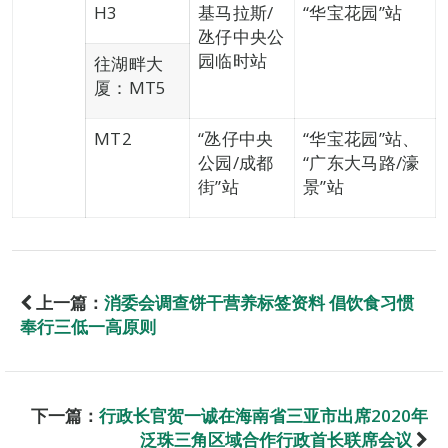
H3
基马拉斯/
“华宝花园”站
氹仔中央公
园临时站
往湖畔大
厦：MT5
MT2
“氹仔中央
“华宝花园”站、
公园/成都
“广东大马路/濠
街”站
景”站
上一篇：
消委会调查饼干营养标签资料 倡饮食习惯
奉行三低一高原则
下一篇：
行政长官贺一诚在海南省三亚市出席2020年
泛珠三角区域合作行政首长联席会议