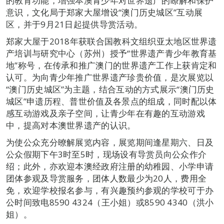
的教育功能，增强本澳青少年对世界遗产的瞭解和保护
意识，文化局于郑家大屋增设“澳门历史城区”互动展
区，并于9月21日起提供导赏活动。
郑家大屋于2018年获联合国教科文组织亚太地区世界遗
产培训与研究中心（苏州）授予“世界遗产青少年教育基
地”称号，在传承和推广澳门的世界遗产工作上获肯定和
认可。为向青少年推广世界遗产珍贵价值，是次展览以
“澳门历史城区”为主题，结合互动的方式展示“澳门历史
城区”申遗历程、普世价值及各景点的组成，同时配以体
感互动游戏及亲子空间，让青少年在有趣的互动游戏
中，提高对本澳世界遗产的认识。
为使公众充分暸解展览内容，展览期间逢星期六、日及
公众假期下午3时至5时，现场设有导赏员向公众作介
绍；此外，亦欢迎本澳经政府注册的幼稚园、小学申请
团体参观及导赏服务，团体人数最少为20人，费用全
免，欢迎学校报名参与，有兴趣预约参观的学校可于办
公时间致电8590 4324（王小姐）或8590 4340（洪小
姐）。