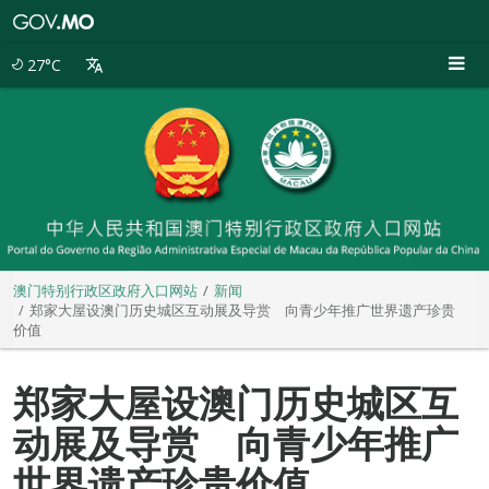
澳
门
特
27°C
别
行
政
区
政
府
入
口
网
站
澳门特别行政区政府入口网站
新闻
郑家大屋设澳门历史城区互动展及导赏 向青少年推广世界遗产珍贵
价值
郑家大屋设澳门历史城区互
动展及导赏 向青少年推广
世界遗产珍贵价值