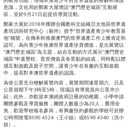
的教育功能，增強本澳青少年對世界遺產的瞭解和保護
意識，文化局於鄭家大屋增設“澳門歷史城區”互動展
區，並於9月21日起提供導賞活動。
鄭家大屋於2018年獲聯合國教科文組織亞太地區世界遺
產培訓與研究中心（蘇州）授予“世界遺產青少年教育基
地”稱號，在傳承和推廣澳門的世界遺產工作上獲肯定和
認可。為向青少年推廣世界遺產珍貴價值，是次展覽以
“澳門歷史城區”為主題，結合互動的方式展示“澳門歷史
城區”申遺歷程、普世價值及各景點的組成，同時配以體
感互動遊戲及親子空間，讓青少年在有趣的互動遊戲
中，提高對本澳世界遺產的認識。
為使公眾充分暸解展覽內容，展覽期間逢星期六、日及
公眾假期下午3時至5時，現場設有導賞員向公眾作介
紹；此外，亦歡迎本澳經政府註冊的幼稚園、小學申請
團體參觀及導賞服務，團體人數最少為20人，費用全
免，歡迎學校報名參與，有興趣預約參觀的學校可於辦
公時間致電8590 4324（王小姐）或8590 4340（洪小
姐）。