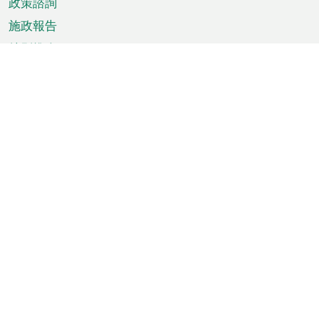
政策諮詢
施政報告
特別推介
澳門資訊
天氣
交通
公眾假期
文娛康體
城市資訊
澳門便覽
統計數字
公佈告示
新聞