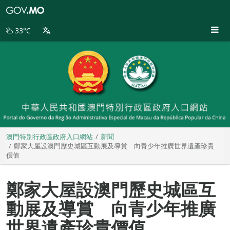
澳
門
特
33°C
別
行
政
區
政
府
入
口
網
站
澳門特別行政區政府入口網站
新聞
鄭家大屋設澳門歷史城區互動展及導賞 向青少年推廣世界遺產珍貴
價值
鄭家大屋設澳門歷史城區互
動展及導賞 向青少年推廣
世界遺產珍貴價值