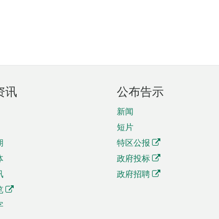
资讯
公布告示
新闻
短片
期
特区公报
体
政府投标
讯
政府招聘
览
字