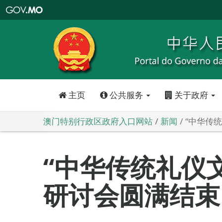
澳
门
特
别
行
政
区
政
府
入
口
网
站
主页
公共服务
关于政府
澳门特别行政区政府入口网站
新闻
“中华传
“中华传统礼仪
研讨会圆满结束