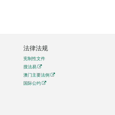
法律法规
宪制性文件
搜法易
澳门主要法例
国际公约