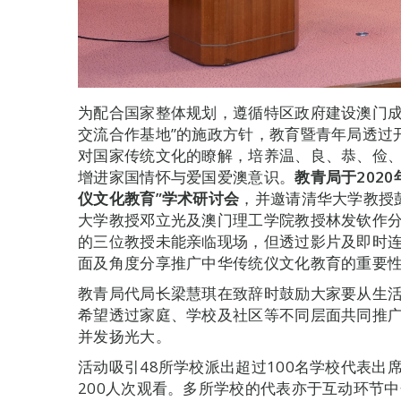
为配合国家整体规划，遵循特区政府建设澳门成
交流合作基地”的施政方针，教育暨青年局透过
对国家传统文化的瞭解，培养温、良、恭、俭
增进家国情怀与爱国爱澳意识。
教青局于
2020
仪文化教育
”
学术研讨会
，并邀请清华大学教授
大学教授邓立光及澳门理工学院教授林发钦作
的三位教授未能亲临现场，但透过影片及即时
面及角度分享推广中华传统仪文化教育的重要
教青局代局长梁慧琪在致辞时鼓励大家要从生活
希望透过家庭、学校及社区等不同层面共同推
并发扬光大。
活动吸引48所学校派出超过100名学校代表出
200人次观看。多所学校的代表亦于互动环节