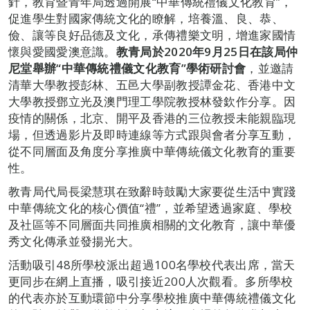
針，教育暨青年局透過開展“中華傳統禮儀文化教育”，
促進學生對國家傳統文化的瞭解，培養溫、良、恭、
儉、讓等良好品德及文化，承傳禮樂文明，增進家國情
懷與愛國愛澳意識。
教青局於
2020
年
9
月
25
日在該局仲
尼堂
舉辦
“
中華傳統禮儀文化教育
”
學術研討會
，並邀請
清華大學教授彭林、五邑大學副教授譚金花、香港中文
大學教授鄧立光及澳門理工學院教授林發欽作分享。因
疫情的關係，北京、開平及香港的三位教授未能親臨現
場，但透過影片及即時連線等方式跟與會者分享互動，
從不同層面及角度分享推廣中華傳統儀文化教育的重要
性。
教青局代局長梁慧琪在致辭時鼓勵大家要從生活中實踐
中華傳統文化的核心價值“禮”，並希望透過家庭、學校
及社區等不同層面共同推廣相關的文化教育，讓中華優
秀文化傳承並發揚光大。
活動吸引48所學校派出超過100名學校代表出席，當天
更同步在網上直播，吸引接近200人次觀看。多所學校
的代表亦於互動環節中分享學校推廣中華傳統禮儀文化