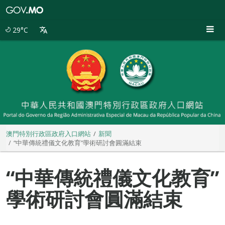
澳
門
特
29°C
別
行
政
區
政
府
入
口
網
站
澳門特別行政區政府入口網站
新聞
“中華傳統禮儀文化教育”學術研討會圓滿結束
“中華傳統禮儀文化教育”
學術研討會圓滿結束