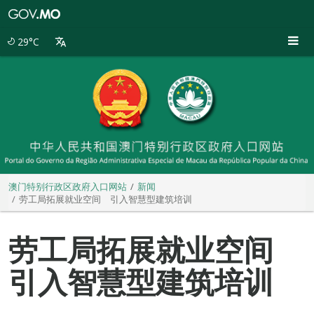
澳
门
特
29°C
别
行
政
区
政
府
入
口
网
站
澳门特别行政区政府入口网站
新闻
劳工局拓展就业空间 引入智慧型建筑培训
劳工局拓展就业空间
引入智慧型建筑培训