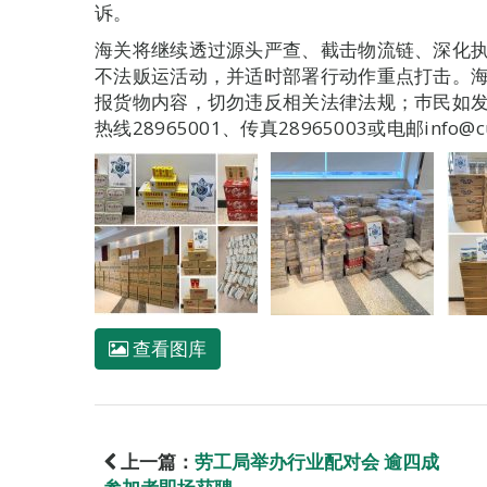
诉。
海关将继续透过源头严查、截击物流链、深化
不法贩运活动，并适时部署行动作重点打击。
报货物内容，切勿违反相关法律法规；巿民如
热线28965001、传真28965003或电邮info@c
查看图库
上一篇：
劳工局举办行业配对会 逾四成