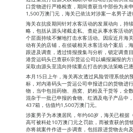
口货物进行严格检查，期间查获当中部份为未申
1,500万澳门元，海关已依法对涉案一名男子
海关在抗疫期间针对水客活动的发展动向，持
略，包括从源头堵截走私、查处从事水客活动
个层面持续不懈地打击水客活动。因应近月海
动有关的店铺，在侦破相关水客活动个案后，
跟进及调查，透过情报搜集与分析，锁定调查目
港货运码头已查获6宗货运公司以瞒报漏报的方
采取由源头至流向持续重点打击的执法策略已
本月15日上午，海关再次透过风险管理系统的
标，对内港码头一货运公司申报进口的货物进
物，当中包括药物、燕窝、奶粉及干货等，全
混杂于一批已申报的食物、红酒及电子产品中
437箱，估值约1,500万澳门元。
涉案男子为本澳居民，年约60岁，海关已根据
高可被科处10万澳门元之罚款，而被查获的货
亦将就案件作进一步调查，包括跟进货物去向