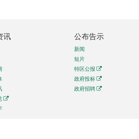
资讯
公布告示
新闻
短片
期
特区公报
体
政府投标
讯
政府招聘
览
字
及贸易
相关连结
资
手机应用程序目录