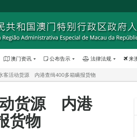
澳门资讯
公布告示
法律法规
来
水客活动货源 内港查缉400多箱瞒报货物
动货源 内港
报货物