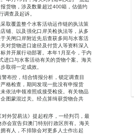
报货物，涉及数量超过400箱，估值约
进行调查及起诉。
续采取覆盖整个水客活动运作链的执法策
的店铺、以及强化口岸关检执法等，从多
关于关闸口岸附近先后查获多间与水客活
海关对货物进口途径及付货人等资料深入
标并开展行动部署。本年1月至今，于内
式进口与水客活动有关的货物个案。海关
逐步取得一定成效。
预警布控，结合情报分析，锁定调查目
行严格检查，期间发现一批没有申报货
数未依法申领准照或接受检疫。有关物品
，企图蒙混过关。经点算缉获货物合共
《对外贸易法》提起程序，一经判罚，最
物亦会宣告归澳门特别行政区所有。海关
及拥有人，不排除会对更多人士作出起