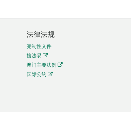
法律法规
宪制性文件
搜法易
澳门主要法例
国际公约