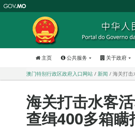
澳
门
特
别
行
政
区
政
府
入
口
网
站
主页
公共服务
关于政府
澳门特别行政区政府入口网站
新闻
海关打击
海关打击水客活
查缉400多箱瞒