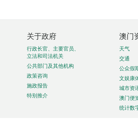
页
关于政府
澳门
脚
菜
行政长官、主要官员、
天气
立法和司法机关
单
交通
公共部门及其他机构
公众假
政策咨询
文娱康
施政报告
城市资
特别推介
澳门便
统计数
来澳旅游
商务
计划行程
贸易投