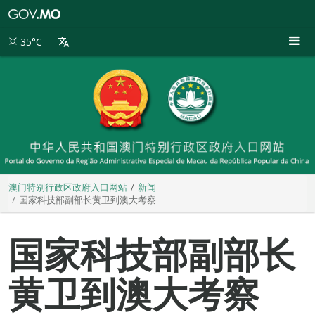
澳
门
特
35°C
别
行
政
区
政
府
入
口
网
站
澳门特别行政区政府入口网站
新闻
国家科技部副部长黄卫到澳大考察
国家科技部副部长
黄卫到澳大考察