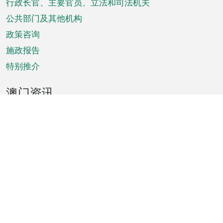
菜
行政长官、主要官员、立法和司法机关
单
公共部门及其他机构
政策咨询
施政报告
特别推介
澳门资讯
天气
交通
公众假期
文娱康体
城市资讯
澳门便览
统计数字