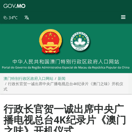
澳
门
特
34°C
别
行
政
区
政
府
入
口
网
站
澳门特别行政区政府入口网站
新闻
行政长官贺一诚出席中央广播电视总台4K纪录片《澳门之味》开机仪
式
行政长官贺一诚出席中央广
播电视总台4K纪录片《澳门
之味》开机仪式