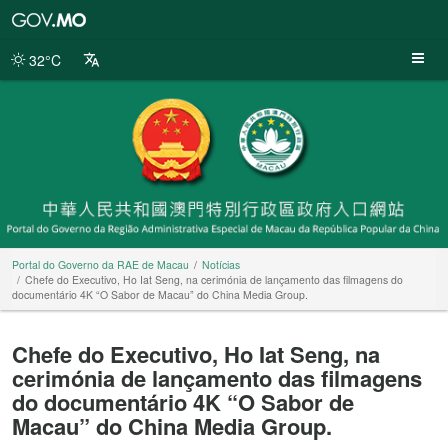
Portal
do
Governo
32°C
da
RAE
de
Macau
Portal do Governo da RAE de Macau
Notícias
Chefe do Executivo, Ho Iat Seng, na cerimónia de lançamento das filmagens do
documentário 4K “O Sabor de Macau” do China Media Group.
Chefe do Executivo, Ho Iat Seng, na
cerimónia de lançamento das filmagens
do documentário 4K “O Sabor de
Macau” do China Media Group.