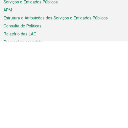
Serviços e Entidades Públicos
APM
Estrutura e Atribuições dos Serviços e Entidades Públicos
Consulta de Políticas
Relatório das LAG
Promoções especiais
Sobre a RAEM
Tempo
Transporte
Feriados
Cultura e lazer
Informação de Macau
Ficheiro sobre Macau
Estatísticas