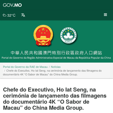
Portal
do
Governo
32°C
da
RAE
de
Macau
Portal do Governo da RAE de Macau
Notícias
Chefe do Executivo, Ho Iat Seng, na cerimónia de lançamento das filmagens do
documentário 4K “O Sabor de Macau” do China Media Group.
Chefe do Executivo, Ho Iat Seng, na
cerimónia de lançamento das filmagens
do documentário 4K “O Sabor de
Macau” do China Media Group.