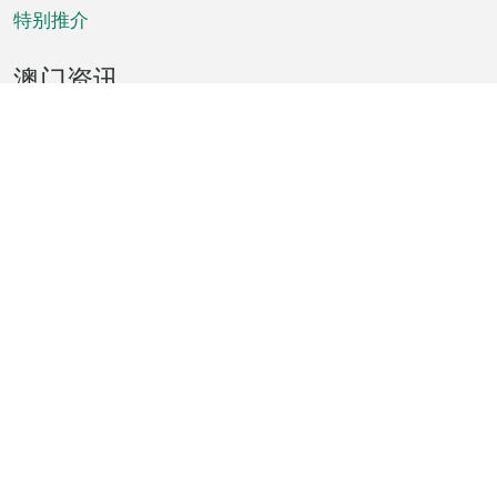
特别推介
澳门资讯
天气
交通
公众假期
文娱康体
城市资讯
澳门便览
统计数字
公布告示
新闻
短片