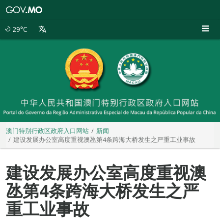
澳
门
特
29°C
别
行
政
区
政
府
入
口
网
站
澳门特别行政区政府入口网站
新闻
建设发展办公室高度重视澳氹第4条跨海大桥发生之严重工业事故
建设发展办公室高度重视澳
氹第4条跨海大桥发生之严
重工业事故