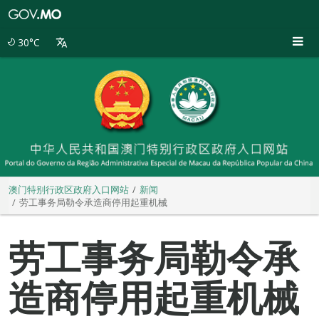
澳
门
特
30°C
别
行
政
区
政
府
入
口
网
站
澳门特别行政区政府入口网站
新闻
劳工事务局勒令承造商停用起重机械
劳工事务局勒令承
造商停用起重机械