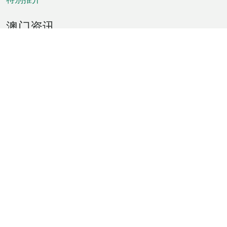
澳门资讯
天气
交通
公众假期
文娱康体
城市资讯
澳门便览
统计数字
公布告示
新闻
短片
特区公报