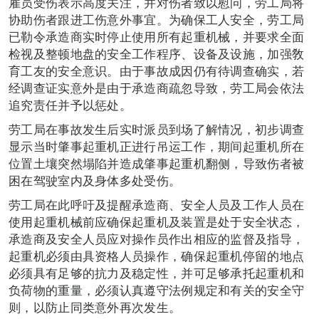
雇员受伤表示高度关注，并对伤者致以慰问，劳工局将
协助伤者跟进工伤意外事宜。为确保工人安全，劳工局
已勒令承造商实时停止使用所有起重机械，并要求全面
检视及整顿地盘的安全工作程序、设备及设施，加强敎
育工友的安全意识。由于事故成因仍有待调查确实，若
经调查证实意外是由于承造商疏忽导致，劳工局会依法
追究责任并予以惩处。
劳工局在事故发生后实时派员到场了解情况，初步调查
显示当时肇事起重机正进行吊运工作，期间起重机所在
位置土壤突然塌陷并造成肇事起重机翻侧，导致伤者被
困在驾驶室内及身体多处受伤。
劳工局在此呼吁及提醒承造商、安全人员及工作人员在
使用起重机械前应确保起重机及装置是处于安全状态，
承造商及安全人员应对操作员作出相应的监督及指导，
起重机必须由具资格人员操作，确保起重机停留的地点
必须具有足够的抗力及稳定性，并可足够承托起重机和
负荷物的重量，必须认真遵守法例规定和有关的安全守
则，以防止同类意外再次发生。