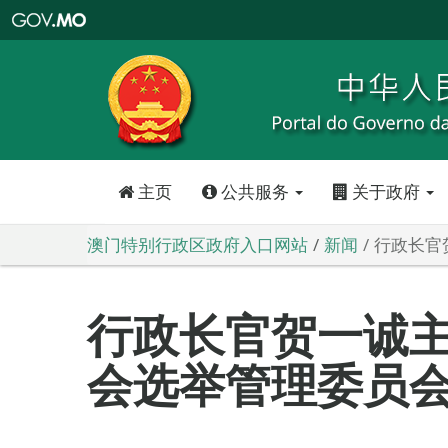
澳
门
特
别
行
政
区
政
府
入
口
网
站
主页
公共服务
关于政府
澳门特别行政区政府入口网站
新闻
行政长官
行政长官贺一诚
会选举管理委员