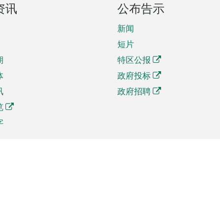
资讯
公布告示
新闻
短片
期
特区公报
体
政府投标
讯
政府招聘
览
字
及贸易
相关连结
资
手机应用程序目录
贸会展
社交媒体目录
商机和服务
专题网站目录
讯
RSS订阅目录