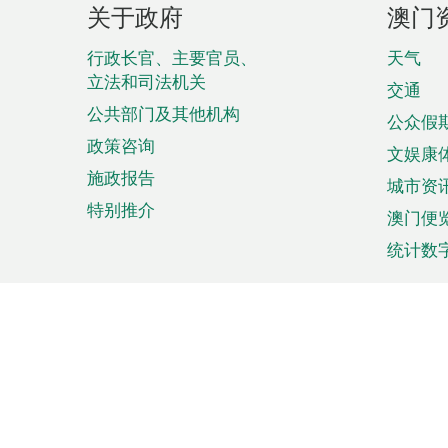
关于政府
澳门
脚
菜
行政长官、主要官员、
天气
立法和司法机关
单
交通
公共部门及其他机构
公众假
政策咨询
文娱康
施政报告
城市资
特别推介
澳门便
统计数
来澳旅游
商务
计划行程
贸易投
观光
澳门经
娱乐休闲
中小企
购物
市场资