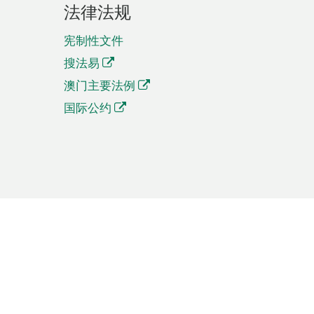
法律法规
宪制性文件
搜法易
澳门主要法例
国际公约