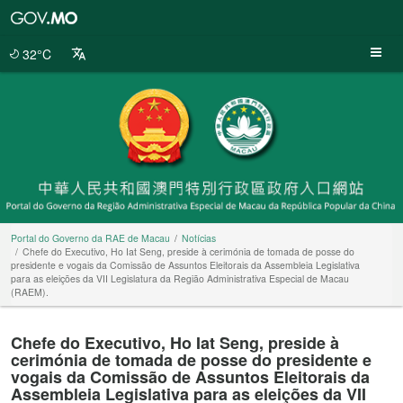
Portal
do
Governo
32°C
da
RAE
de
Macau
Portal do Governo da RAE de Macau
Notícias
Chefe do Executivo, Ho Iat Seng, preside à cerimónia de tomada de posse do
presidente e vogais da Comissão de Assuntos Eleitorais da Assembleia Legislativa
para as eleições da VII Legislatura da Região Administrativa Especial de Macau
(RAEM).
Chefe do Executivo, Ho Iat Seng, preside à
cerimónia de tomada de posse do presidente e
vogais da Comissão de Assuntos Eleitorais da
Assembleia Legislativa para as eleições da VII